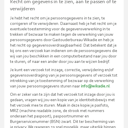
Recht om gegevens in te zien, aan te passen of te
verwijderen
Je hebt het recht om je persoonsgegevens in te zien, te
corrigeren of te verwijderen. Daarnaast heb je het recht om je
eventuele toestemming voor de gegevensverwerking in te
trekken of bezwaar te maken tegen de verwerking van jouw
persoonsgegevens door Gastouderbureau Wikadie en heb je
het recht op gegevensoverdraagbaarheid. Dat betekent dat je
bij ons een verzoek kan indienen om de persoonsgegevens die
wij van jou beschikken in een computerbestand naar jou door
te sturen, of naar een ander door jou aan te wijzen bedrijf.
Je kunt een verzoek tot inzage, correctie, verwijdering en/of
gegevensoverdraging van je persoonsgegevens of verzoek tot
intrekking van je toestemming of bezwaar op de verwerking
van jouw persoonsgegevens sturen naar
info@wikadie.nl
.
Om er zeker van te zijn dat het verzoek tot inzage door jou is
gedaan, vragen wij jou een kopie van je identiteitsbewijs met
het verzoek mee te sturen. Maak in deze kopie je pasfoto,
MRZ (machine readable zone, de strook met nummers
onderaan het paspoort), paspoortnummer en
Burgerservicenummer (BSN) zwart. Dit ter bescherming van
je privacy. We reageren zo snel mogelijk, maar uiterlijk binnen