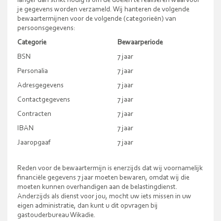
langer dan strikt nodig is om de doelen te realiseren waarvoor
je gegevens worden verzameld. Wij hanteren de volgende
bewaartermijnen voor de volgende (categorieën) van
persoonsgegevens:
Categorie
Bewaarperiode
BSN
7 jaar
Personalia
7 jaar
Adresgegevens
7 jaar
Contactgegevens
7 jaar
Contracten
7 jaar
IBAN
7 jaar
Jaaropgaaf
7 jaar
Reden voor de bewaartermijn is enerzijds dat wij voornamelijk
financiële gegevens 7 jaar moeten bewaren, omdat wij die
moeten kunnen overhandigen aan de belastingdienst.
Anderzijds als dienst voor jou, mocht uw iets missen in uw
eigen administratie, dan kunt u dit opvragen bij
gastouderbureau Wikadie.